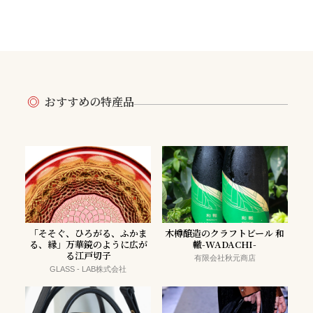
おすすめの特産品
「そそぐ、ひろがる、ふかま
木樽醸造のクラフトビール 和
る、縁」万華鏡のように広が
轍-WADACHI-
る江戸切子
有限会社秋元商店
GLASS - LAB株式会社