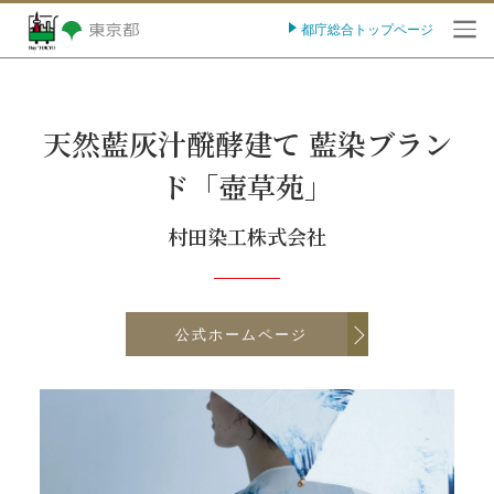
都庁総合トップページ
O
天然藍灰汁醗酵建て 藍染ブラン
ド「壺草苑」
村田染工株式会社
公式ホームページ