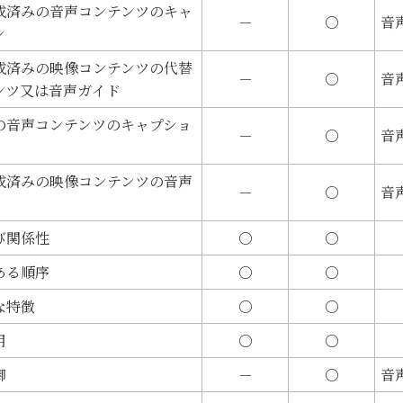
成済みの音声コンテンツのキャ
－
○
音
ン
成済みの映像コンテンツの代替
－
○
音
ンツ又は音声ガイド
の音声コンテンツのキャプショ
－
○
音
成済みの映像コンテンツの音声
－
○
音
び関係性
○
○
ある順序
○
○
な特徴
○
○
用
○
○
御
－
○
音