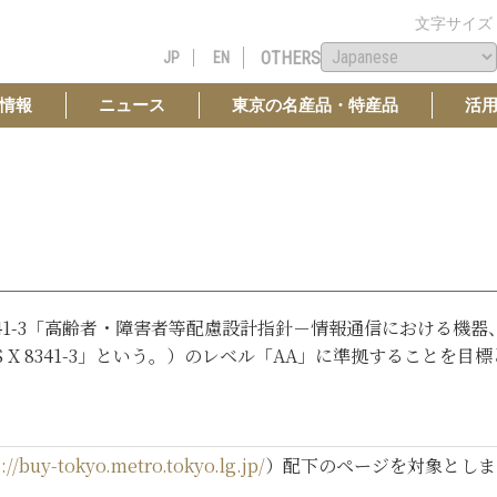
文字サイズ
OTHERS
JP
EN
情報
ニュース
東京の名産品・特産品
活
 8341-3「高齢者・障害者等配慮設計指針－情報通信における機
 X 8341-3」という。）のレベル「AA」に準拠することを目
://buy-tokyo.metro.tokyo.lg.jp/
）配下のページを対象としま