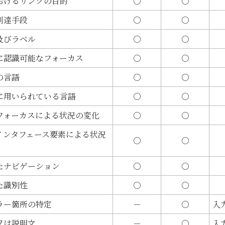
おけるリンクの目的
○
○
到達手段
○
○
及びラベル
○
○
に認識可能なフォーカス
○
○
の言語
○
○
に用いられている言語
○
○
フォーカスによる状況の変化
○
○
インタフェース要素による状況
○
○
たナビゲーション
○
○
た識別性
○
○
ラー箇所の特定
－
○
入
又は説明文
－
○
入