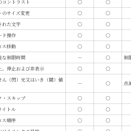
のコントラスト
○
○
トのサイズ変更
○
○
された文字
○
○
ード操作
○
○
カス移動
○
○
能な制限時間
－
○
制
止、停止および非表示
○
○
せん（閃）光又はいき（閾）値
－
○
点
ク・スキップ
○
○
タイトル
○
○
カス順序
○
○