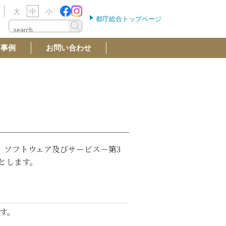
大
中
小
都庁総合トップページ
用事例
お問い合わせ
器、ソフトウェア及びサービス－第3
標とします。
す。