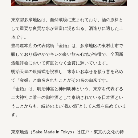
東京都多摩地区は、自然環境に恵まれており、酒の原料と
して重要な良質な水が豊富に湧き出る、酒造りに適した土
地です。
豊島屋本店の代表銘柄『金婚』は、多摩地区の東村山市で
醸しており穏やかでキレの良い飲み心地が特徴で、全国新
酒鑑評会において何度となく金賞に輝いています。
明治天皇の銀婚式を祝福し、末永いお幸せを願う意を込め
て『金婚』と命名されたことがその名の由来です。
『金婚』は、明治神宮と神田明神という、東京を代表する
二大神社に唯一の御神酒として奉納されている日本酒とい
うことからも、縁起のよい“祝い酒”として人気を集めていま
す。
東京地酒（Sake Made in Tokyo）は江戸・東京の文化の特