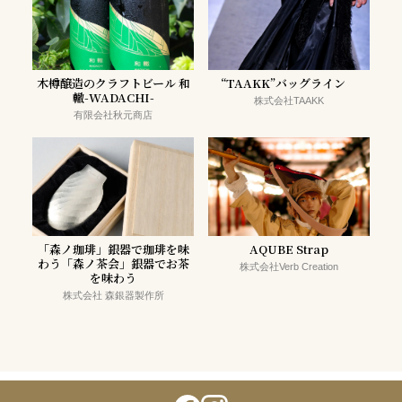
木樽醸造のクラフトビール 和
“TAAKK”バッグライン
轍-WADACHI-
株式会社TAAKK
有限会社秋元商店
「森ノ珈琲」銀器で珈琲を味
AQUBE Strap
わう「森ノ茶会」銀器でお茶
株式会社Verb Creation
を味わう
株式会社 森銀器製作所