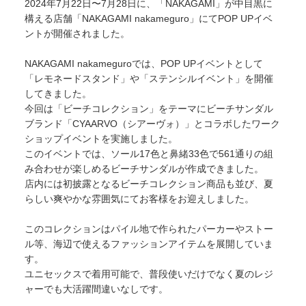
2024年7月22日〜7月28日に、「NAKAGAMI」が中目黒に
構える店舗「NAKAGAMI nakameguro」にてPOP UPイベ
ントが開催されました。
NAKAGAMI nakameguroでは、POP UPイベントとして
「レモネードスタンド」や「ステンシルイベント」を開催
してきました。
今回は「ビーチコレクション」をテーマにビーチサンダル
ブランド「CYAARVO（シアーヴォ）」とコラボしたワーク
ショップイベントを実施しました。
このイベントでは、ソール17色と鼻緒33色で561通りの組
み合わせが楽しめるビーチサンダルが作成できました。
店内には初披露となるビーチコレクション商品も並び、夏
らしい爽やかな雰囲気にてお客様をお迎えしました。
このコレクションはパイル地で作られたパーカーやストー
ル等、海辺で使えるファッションアイテムを展開していま
す。
ユニセックスで着用可能で、普段使いだけでなく夏のレジ
ャーでも大活躍間違いなしです。