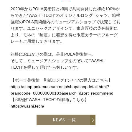
2020年からPOLA美術館と和興で共同開発した和紙100%か
らできた“WASHI-TECH”のオリジナルロングTシャツ。箱根
強羅のPOLA美術館内のミュージアムショップで販売してお
ります。ユニセックスデザインで、東京匠技の染色技術に
より、モネの『睡蓮』に着想を得た限定カラーのブルーグ
レーもご用意しております。
箱根にお出かけの際は、是非POLA美術館へ。
そして、ミュージアムショップをのぞいて“WASHI-
TECH”を探して頂けたら嬉しいです。
【ポーラ美術館 和紙ロングTシャツの購入はこちら】
https://shop.polamuseum.or.jp/shop/shopdetail.html?
brandcode=000000000183&search=&sort=recommend
【和紙服“WASHI-TECH”の詳細はこちら】
https://washi.tech/
NEWS 一覧