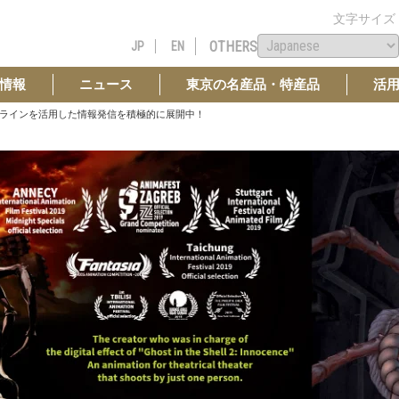
文字サイズ
OTHERS
JP
EN
情報
ニュース
東京の名産品・特産品
活
ラインを活用した情報発信を積極的に展開中！