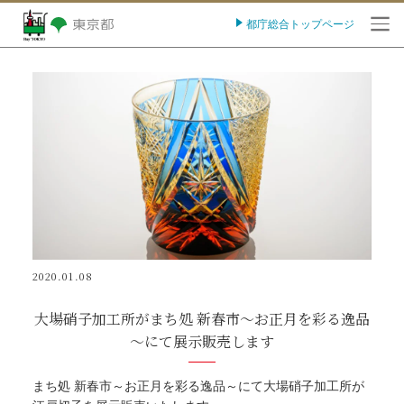
都庁総合トップページ
O
2020.01.08
大場硝子加工所がまち処 新春市～お正月を彩る逸品
～にて展示販売します
まち処 新春市～お正月を彩る逸品～にて大場硝子加工所が