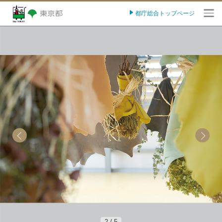
都庁総合トップページ
O
2
/
5