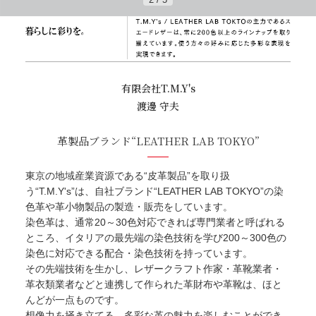
有限会社T.M.Y's
渡邊 守夫
革製品ブランド“LEATHER LAB TOKYO”
東京の地域産業資源である“皮革製品”を取り扱
う“T.M.Y's”は、自社ブランド“LEATHER LAB TOKYO”の染
色革や革小物製品の製造・販売をしています。
染色革は、通常20～30色対応できれば専門業者と呼ばれる
ところ、イタリアの最先端の染色技術を学び200～300色の
染色に対応できる配合・染色技術を持っています。
その先端技術を生かし、レザークラフト作家・革靴業者・
革衣類業者などと連携して作られた革財布や革靴は、ほと
んどが一点ものです。
想像力を掻き立てる、多彩な革の魅力を楽しむことができ